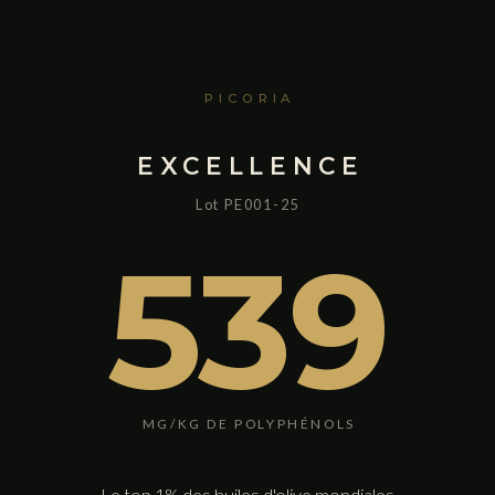
PICORIA
EXCELLENCE
Lot
PE001-25
539
MG/KG DE POLYPHÉNOLS
Le top 1% des huiles d'olive mondiales