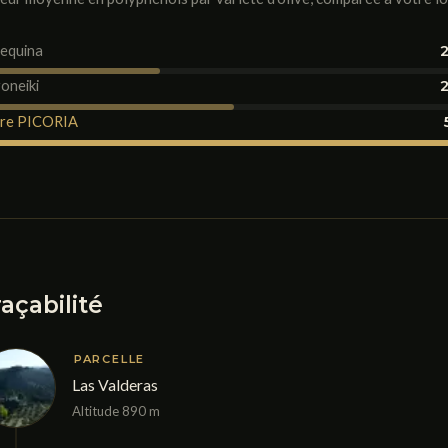
equina
oneiki
re PICORIA
açabilité
PARCELLE
Las Valderas
Altitude 890 m