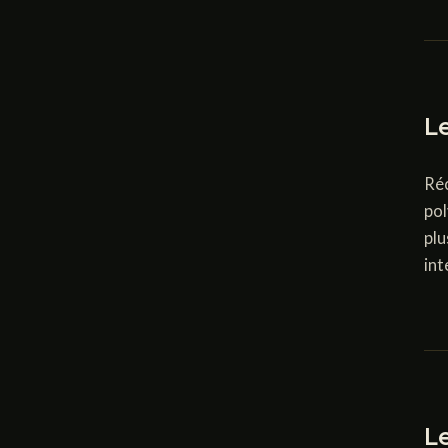
Le
Réc
pol
plu
int
L