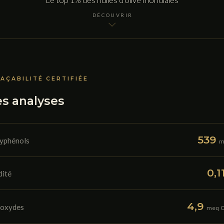
DÉCOUVRIR
AÇABILITÉ CERTIFIÉE
es analyses
539
yphénols
m
0,1
dité
4,9
oxydes
meq O