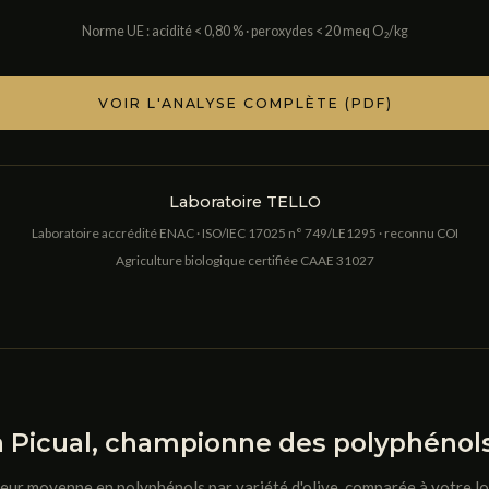
Norme UE : acidité < 0,80 % · peroxydes < 20 meq O₂/kg
VOIR L'ANALYSE COMPLÈTE (PDF)
Laboratoire TELLO
Laboratoire accrédité ENAC · ISO/IEC 17025 n° 749/LE1295 · reconnu COI
Agriculture biologique certifiée CAAE 31027
a Picual, championne des polyphénol
eur moyenne en polyphénols par variété d'olive, comparée à votre lo