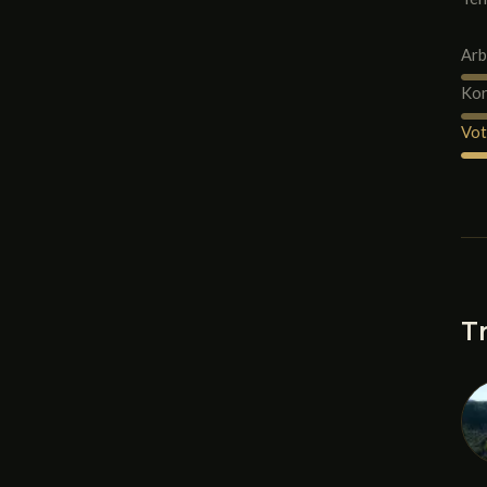
Arb
Kor
Vot
Tr